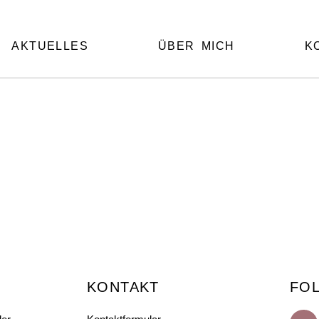
AKTUELLES
ÜBER MICH
K
KONTAKT
FO
I