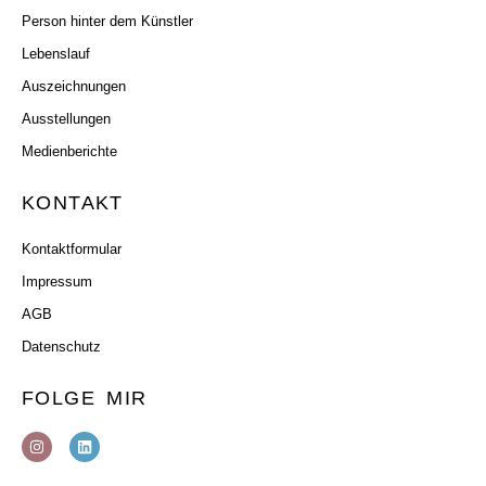
Person hinter dem Künstler
Lebenslauf
Auszeichnungen
Ausstellungen
Medienberichte
KONTAKT
Kontaktformular
Impressum
AGB
Datenschutz
FOLGE MIR
I
L
n
i
s
n
t
k