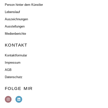
Person hinter dem Künstler
Lebenslauf
Auszeichnungen
Ausstellungen
Medienberichte
KONTAKT
Kontaktformular
Impressum
AGB
Datenschutz
FOLGE MIR
I
L
n
i
s
n
t
k